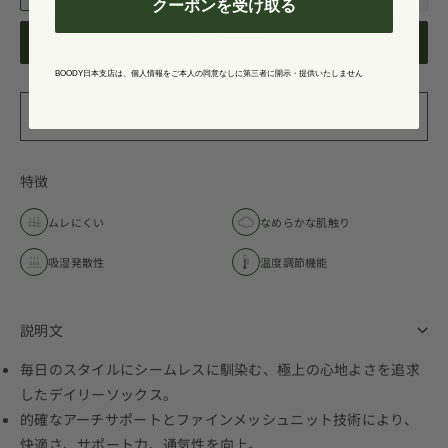
クーポンを受け取る
カートに追加
BOODY日本支店は、個人情報をご本人の同意なしに第三者に開示・提供いたしません
特徴
ムレにくい
なめらかな肌触り
吸湿発散性
温度調節機能
説明文
毎日のスタイルにシームレスに馴染む、極上の心地よさを追求
したデイリーソックス。
的確なアーチサポートとファインメッシュニット技術により、
快適さ、サポート力、通気性を向上。