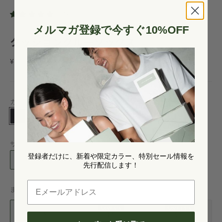
ー
ム
15件
イ
メルマガ登録で今すぐ10%OFF
ン
クッションクルーソックス
セール価格
¥1,500
カラー:
Black
Black
White
サイズ:
21-25 cm
登録者だけに、新着や限定カラー、特別セール情報を
21-25 cm
25-29 cm
先行配信します！
Eメールアドレス
まとめ買いでお得
SAVE 5%
SAVE 15%
1点
3点
5点
¥1,500/点
¥1,425/点
¥1,275/点