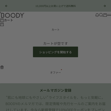
コンテンツへスキップ
10,000円以上お買い上げで送料無料
前へ
次
Boody Japan
店舗情報
検索
カー
カート
カート
カートが空です
ショッピングを開始する
オファー
メールマガジン登録
“肌にも地球にもやさしい”ライフスタイルを、もっと気軽に。
BOODYのメルマガでは、限定情報や先行セールのご案内をお届
けしています。今なら新規登録で10％OFFクーポンをプレゼン