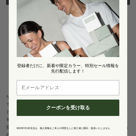
XS
XS ~ S
74-79
56-61
81-86
S
S ~ M
79-89
61-71
86-96
M
L
89-100
71-81
96-106
100-
106-
L
XL
81-86
105
111
登録者だけに、新着や限定カラー、特別セール情報を
105-
111-
先行配信します！
XL
XXL
86-91
110
116
Eメールアドレス
サイズは、ウェアの寸法ではなく、身体の寸法（ヌード寸法）
で表示されています。１−３cm程度のゆとりを持って選ぶこ
クーポンを受け取る
と、また、ぴったりのサイズがない場合は、１つ大きいサイズ
をお選びいただくことをお勧めします。
安心してお買い求めいただくために、ご購入後30日以内は商品
BOODY日本支店は、個人情報をご本人の同意なしに第三者に開示・提供いたしません
の交換および返品が可能です（ショーツ、ソックス、セール価