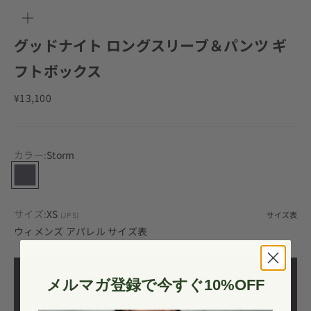
ー
ム
イ
グッドナイト ロングスリーブ＆パンツ ギ
ン
フトボックス
セール価格
¥13,100
カラー:
Storm
Storm
サイズ:
XS
サイズ表
(JP S)
ウィメンズ アパレル サイズ表
BOOD
日本
ウエス
バスト
ヒップ
メルマガ登録で今すぐ10%OFF
Y
サイ
ト
(cm)
(cm)
サイズ
ズ
(cm)