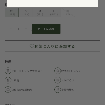
格品を除く）。詳細は
こちら
。
XS
S
M
L
XL
(JP S)
(JP M)
(JP L)
(JP XL)
(JP XXL)
カートに追加
数量を減らす
数量を増やす
特徴
ドローストリングウエスト
4WAYストレッチ
竹素材
ムレにくい
なめらかな肌触り
吸湿発散性