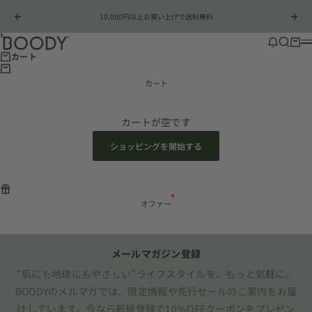
コンテンツへスキップ
10,000円以上お買い上げで送料無料
前へ
次
Boody Japan
店舗情報
検索
カー
カート
カート
カートが空です
ショッピングを開始する
オファー
メールマガジン登録
“肌にも地球にもやさしい”ライフスタイルを、もっと気軽に。
BOODYのメルマガでは、限定情報や先行セールのご案内をお届
けしています。今なら新規登録で10％OFFクーポンをプレゼン