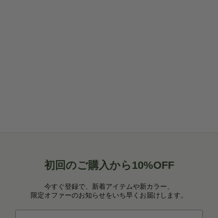
ライフスタイルにバランスを
ます！202
人生にはバランスが大切 ー 物ごとは常に進行して
関わることの
いるから、バランスを見つけるのにも、コントロ
の一員にな
ールするのにも、ちょっとした努力が必要です。
とニュージ
バランスの取れた生活には、人間関係やキャリ
らは第一号
ア、健康、そして精神的な充実が重要です。 健康
環境面にお
的な生活を送ることは精神を安定させるだけでな
いるこを示して
く、同時に生産性も上げてくれます。バランスが
取れていると感じている時は、効率的に目標や目
的に向かって努力することができ、また...
初回のご購入から10%OFF
今すぐ登録で、新着アイテムや新カラー、
限定オファーのお知らせをいち早くお届けします。
Eメールアドレス