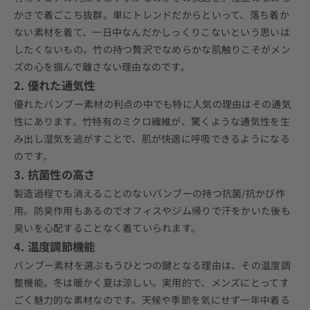
かさで着ごこち抜群。単にトレンドだからといって、落ち着か
ない素材を着て、一日中なんだかしっくりこないという思いは
したくないもの。竹の持つ贅沢でなめらかな肌触りこそがメン
ズの心を掴んで離さない理由なのです。
2. 優れた通気性
優れたバンブー素材の利点の中でも特に人気の理由はその通気
性にあります。竹特有のミクロ繊維が、驚くような通気性を生
み出し湿気を逃がすことで、肌が快適に呼吸できるようになる
のです。
3. 抗菌性の高さ
製造過程でも消えることのないバンブーの持つ抗菌
/
抗かび作
用。防臭作用もあるのでオフィスやジム帰りで汗をかいた後も
臭いを心配することなく着ていられます。
4. 温度調節機能
バンブー素材を選ぶもうひとつの鍵となる理由は、その温度調
整機能。冬は暖かく夏は涼しい。
実用的で、メンズにとってす
ごく魅力的な素材なのです。天候や季節を気にせず一年中着る