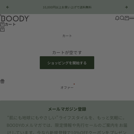
コンテンツへスキップ
10,000円以上お買い上げで送料無料
前へ
次
Boody Japan
店舗情報
検索
カー
カート
カート
カートが空です
ショッピングを開始する
オファー
メールマガジン登録
“肌にも地球にもやさしい”ライフスタイルを、もっと気軽に。
BOODYのメルマガでは、限定情報や先行セールのご案内をお届
けしています。今なら新規登録で10％OFFクーポンをプレゼン