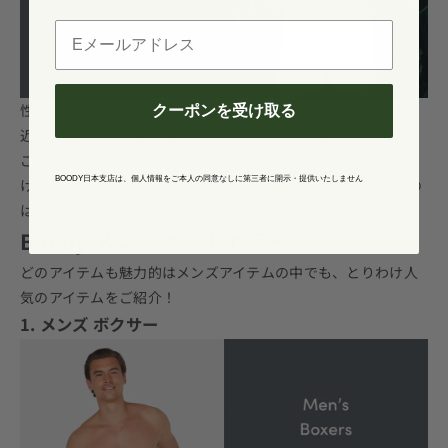
Eメールアドレス
性別を問わず、環境保護に関心のある人たちが増えてきている
クーポンを受け取る
近頃。着るものを選ぶ時はサステイナビリティよりも、まず着
ごこちや値段の手頃さが優先と思うメンズもいるかもしれない
BOODY日本支店は、個人情報をご本人の同意なしに第三者に開示・提供いたしません
けれど、2020年の今、他のメンズもそう思っていると考えるの
は予想を裏切られるかもしれませんよ。
Boody メンズ ベストセラー
どのアイテムも魅力的はメンズアイテムの中でも、とりわけ人
気のアイテムをご紹介！
1. メンズ ボクサー