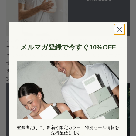
ここ最近耳にする機会が増え、浸透し始めてきたバンブーウェ
メルマガ登録で今すぐ10%OFF
アですが、未だメジャーとは言えずまだまだ価格は高めと言わ
ざるを得ません。
Boody
はとてもリーズナブルで、女性にも男
性にも嬉しい価格帯でお楽しみいただけるようになっていま
す。
3. 環境に配慮している
登録者だけに、新着や限定カラー、特別セール情報を
先行配信します！